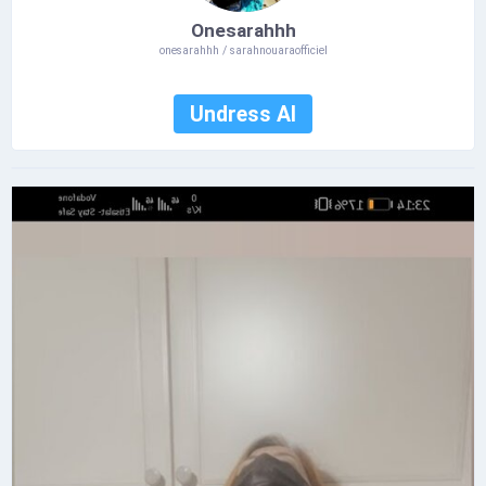
Onesarahhh
onesarahhh / sarahnouaraofficiel
Undress AI