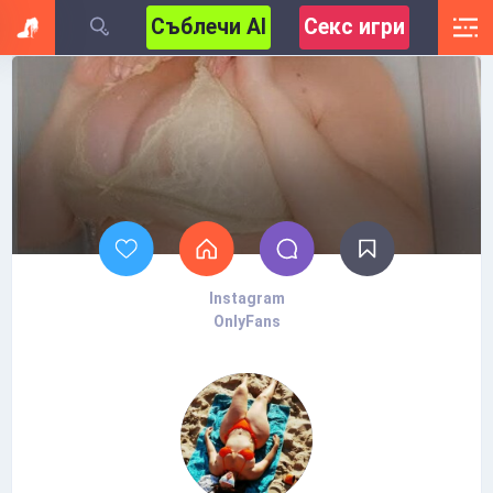
Съблечи AI
Секс игри
Instagram
OnlyFans