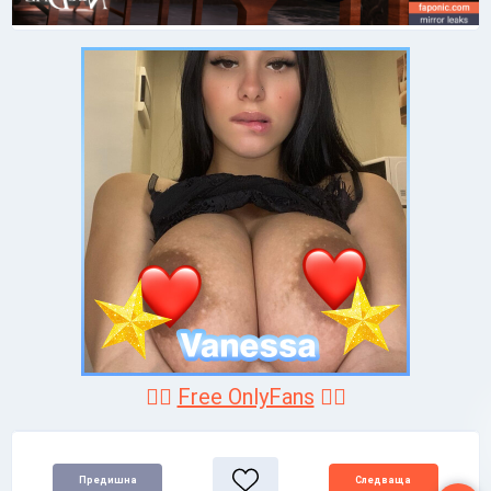
❤️‍🔥
Free OnlyFans
❤️‍🔥
Предишна
Следваща