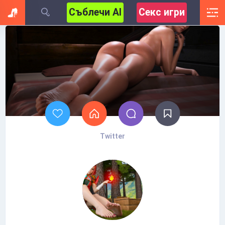
Съблечи AI
Секс игри
Twitter