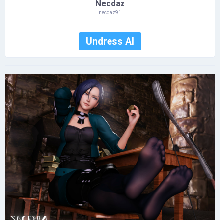
Necdaz
necdaz91
Undress AI